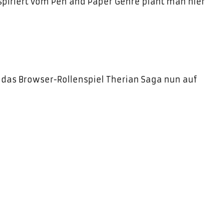
spiriert vom Pen and Paper Genre plant man hier
 das Browser-Rollenspiel Therian Saga nun auf