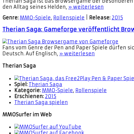
Therian Saga ist das Browsergame der besonderen A
den Alltag seines Helden,
» weiterlesen
Genre:
MMO-Spiele
,
Rollenspiele
|
Release:
2015
Therian Saga: Gameforge veröffentlicht Bro
Fans vom Genre der Pen and Paper Spiele dürfen si
Deutsch. Auf Englisch,
» weiterlesen
Therian Saga
Spiel:
Therian Saga
Kategorie:
MMO-Spiele
,
Rollenspiele
Erschienen:
2015
Therian Saga spielen
MMOSurfer im Web