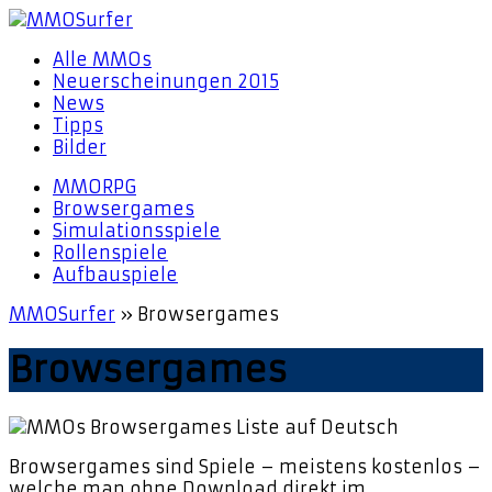
Alle MMOs
Neuerscheinungen 2015
News
Tipps
Bilder
MMORPG
Browsergames
Simulationsspiele
Rollenspiele
Aufbauspiele
MMOSurfer
»
Browsergames
Browsergames
Browsergames sind Spiele – meistens kostenlos –
welche man ohne Download direkt im