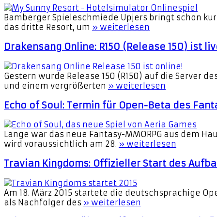
Bamberger Spieleschmiede Upjers bringt schon kurz 
das dritte Resort, um
» weiterlesen
Drakensang Online: R150 (Release 150) ist li
Gestern wurde Release 150 (R150) auf die Server d
und einem vergrößerten
» weiterlesen
Echo of Soul: Termin für Open-Beta des Fa
Lange war das neue Fantasy-MMORPG aus dem Hause A
wird voraussichtlich am 28.
» weiterlesen
Travian Kingdoms: Offizieller Start des Aufb
Am 18. März 2015 startete die deutschsprachige Op
als Nachfolger des
» weiterlesen