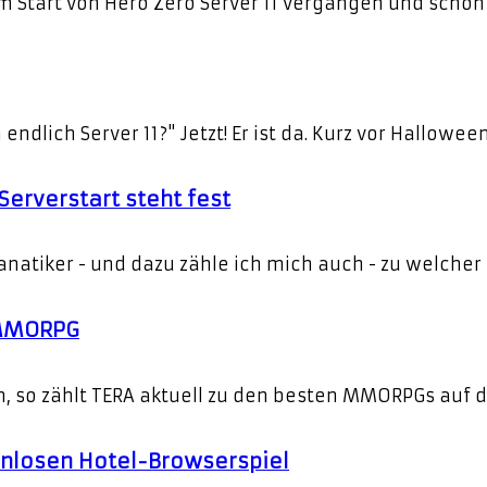
em Start von Hero Zero Server 11 vergangen und schon
lich Server 11?" Jetzt! Er ist da. Kurz vor Halloween
Serverstart steht fest
anatiker - und dazu zähle ich mich auch - zu welcher 
-MMORPG
 so zählt TERA aktuell zu den besten MMORPGs auf de
enlosen Hotel-Browserspiel