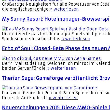
Großartige Neuigkeiten für alle Poweruser von St
die englischsprachige
» weiterlesen
My Sunny Resort: Hotelmanager-Browserspie
Heute feierte das Hotelmanager-Spiel von Upjers de
Spieleschmiede schickt das
» weiterlesen
Echo of Soul: Closed-Beta Phase des neuen
Der 4. Mai ist der Tag, welchen ich mir rot im Kale
beiden Server für die
» weiterlesen
Therian Saga: Gameforge veröffentlicht Bro
Fans vom Genre der Pen and Paper Spiele dürfen si
Deutsch. Auf Englisch,
» weiterlesen
Neuerscheinungen 2015: Diese MMO-Spiele b