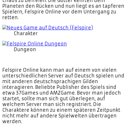
Chaos zu befreien. Die Götter kehrten dem
Planeten den Rücken und nun liegt es an tapferen
Spielern, Felspire Online vor dem Untergang zu
retten.
Charakter
Dungeon
Felspire Online kann man auf einem von vielen
unterschiedlichen Server auf Deutsch spielen und
mit anderen deutschsprachigen Gilden
interagieren. Beliebte Publisher des Spiels sind
etwa 37Games und AMZGame. Bevor man jedoch
startet, sollte man sich gut überlegen, auf
welchem Server man sich registriert. Die
Charaktere können zu einem späteren Zeitpunkt
nicht mehr auf andere Spielwelten übertragen
werden.